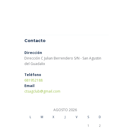
Contacto
Dirección
Dirección C Julian Berrendero S/N - San Agustin
del Guadalix
Teléfono
681952188
Email
ctsagclub@gmail.com
AGOSTO
2026
L
M
X
J
V
S
D
1
2